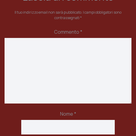
Il tuo indirizzo email non sarà pubblicato.
I campi obbligatori sono
contrassegnati
*
Commento
*
Nome
*