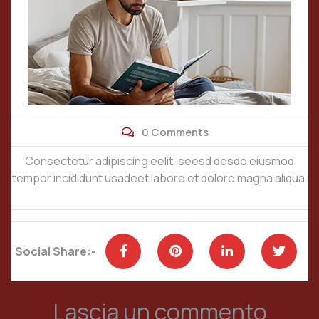
0 Comments
Consectetur adipiscing eelit, seesd desdo eiusmod
tempor incididunt usadeet labore et dolore magna aliqua.
Social Share:-
Lascia un commento