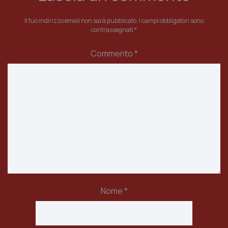
Il tuo indirizzo email non sarà pubblicato.
I campi obbligatori sono
contrassegnati
*
Commento
*
Nome
*