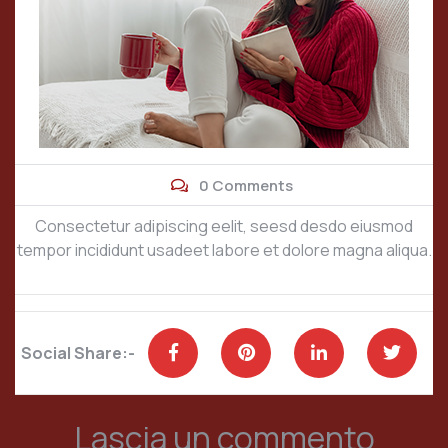
0 Comments
Consectetur adipiscing eelit, seesd desdo eiusmod
tempor incididunt usadeet labore et dolore magna aliqua.
Social Share:-
Lascia un commento