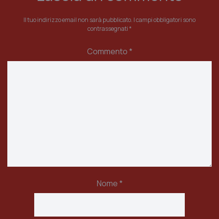
Il tuo indirizzo email non sarà pubblicato.
I campi obbligatori sono
contrassegnati
*
Commento
*
Nome
*