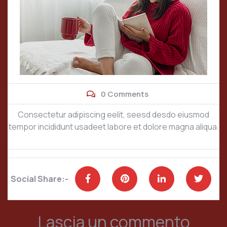
0 Comments
Consectetur adipiscing eelit, seesd desdo eiusmod
tempor incididunt usadeet labore et dolore magna aliqua.
Social Share:-
Lascia un commento