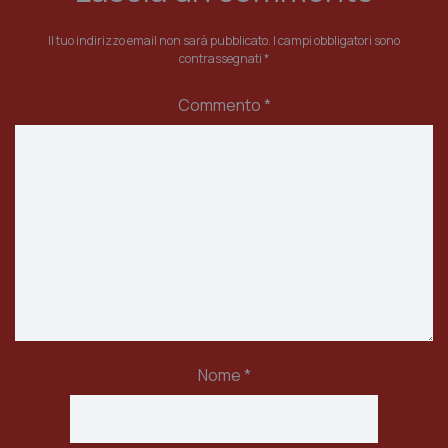
Il tuo indirizzo email non sarà pubblicato.
I campi obbligatori sono
contrassegnati
*
Commento
*
Nome
*